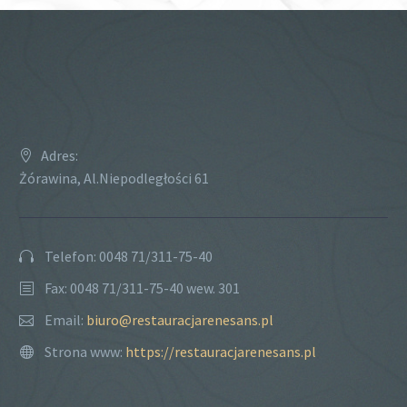
Adres:
Żórawina, Al.Niepodległości 61
Telefon: 0048 71/311-75-40
Fax: 0048 71/311-75-40 wew. 301
Email:
biuro@restauracjarenesans.pl
Strona www:
https://restauracjarenesans.pl