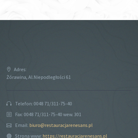
Adres:
Żórawina, Al.Niepodległości 61
Telefon: 0048 71/311-75-40
Fax: 0048 71/311-75-40 wew. 301
Email:
biuro@restauracjarenesans.pl
Strona www:
https://restauracjarenesans.pl