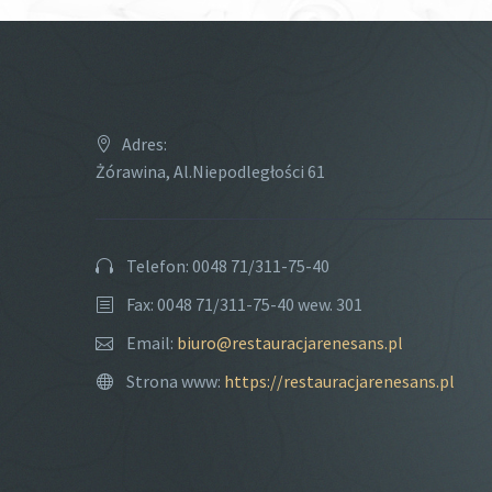
Adres:
Żórawina, Al.Niepodległości 61
Telefon: 0048 71/311-75-40
Fax: 0048 71/311-75-40 wew. 301
Email:
biuro@restauracjarenesans.pl
Strona www:
https://restauracjarenesans.pl