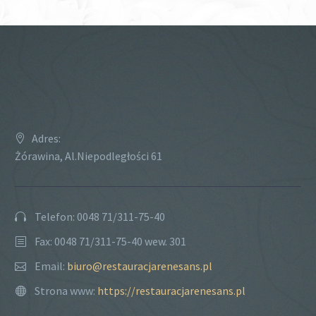
Adres:
Żórawina, Al.Niepodległości 61
Telefon: 0048 71/311-75-40
Fax: 0048 71/311-75-40 wew. 301
Email:
biuro@restauracjarenesans.pl
Strona www:
https://restauracjarenesans.pl