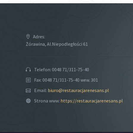
Adres:
Żórawina, Al.Niepodległości 61
Telefon: 0048 71/311-75-40
Fax: 0048 71/311-75-40 wew. 301
Email:
biuro@restauracjarenesans.pl
Strona www:
https://restauracjarenesans.pl