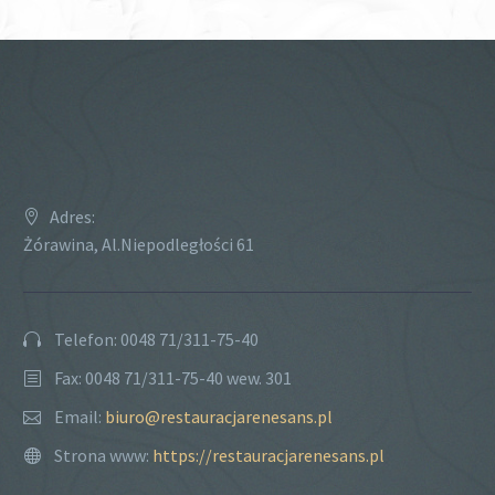
Adres:
Żórawina, Al.Niepodległości 61
Telefon: 0048 71/311-75-40
Fax: 0048 71/311-75-40 wew. 301
Email:
biuro@restauracjarenesans.pl
Strona www:
https://restauracjarenesans.pl