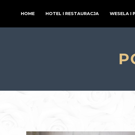
HOME
HOTEL I RESTAURACJA
WESELA I 
P