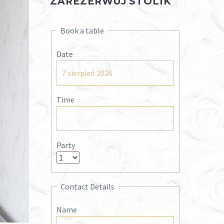
ZAREZERWUJ STOLIK
Book a table
Date
Time
Party
Contact Details
Name