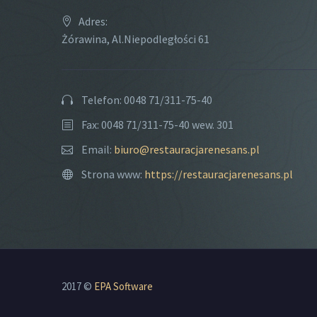
Adres:
Żórawina, Al.Niepodległości 61
Telefon: 0048 71/311-75-40
Fax: 0048 71/311-75-40 wew. 301
Email:
biuro@restauracjarenesans.pl
Strona www:
https://restauracjarenesans.pl
2017 ©
EPA Software