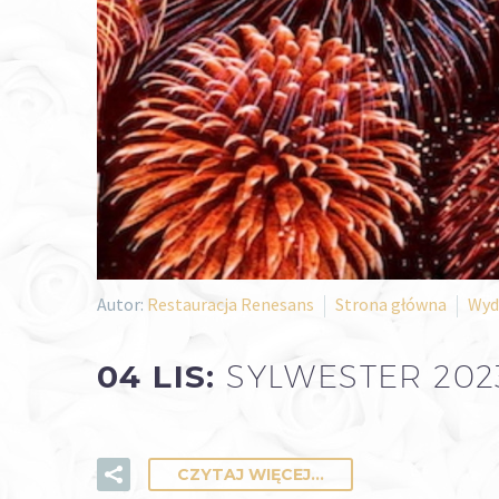
Autor:
Restauracja Renesans
Strona główna
Wyd
04 LIS:
SYLWESTER 202
CZYTAJ WIĘCEJ...