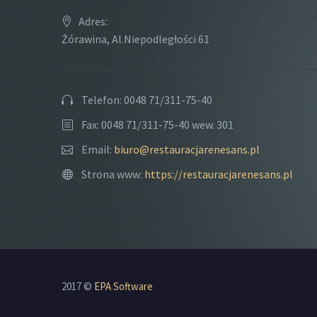
Adres:
Żórawina, Al.Niepodległości 61
Telefon: 0048 71/311-75-40
Fax: 0048 71/311-75-40 wew. 301
Email:
biuro@restauracjarenesans.pl
Strona www:
https://restauracjarenesans.pl
2017 ©
EPA Software