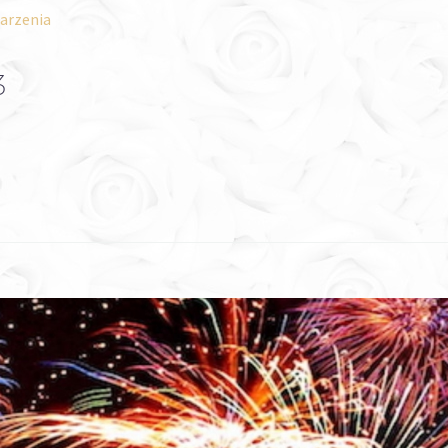
arzenia
3