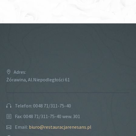
Adres:
Żórawina, Al.Niepodległości 61
Telefon: 0048 71/311-75-40
Fax: 0048 71/311-75-40 wew. 301
Email:
biuro@restauracjarenesans.pl