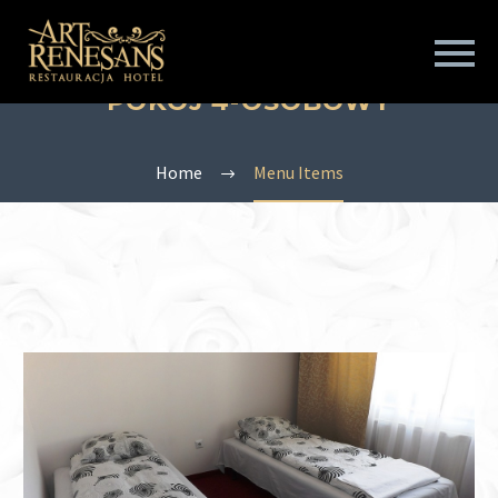
POKÓJ 4-OSOBOWY
Home
Menu Items