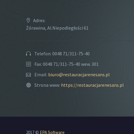
Adres:
Żórawina, Al.Niepodległości 61
Telefon: 0048 71/311-75-40
Fax: 0048 71/311-75-40 wew. 301
Email:
biuro@restauracjarenesans.pl
Strona www:
https://restauracjarenesans.pl
2017 ©
EPA Software