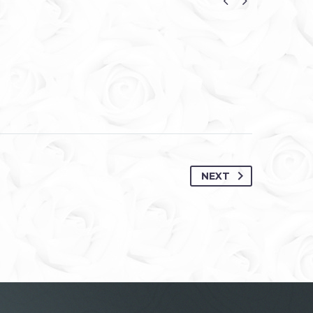


NEXT