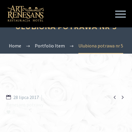
ULUBIONA POTRAWA NR 5
Home
Portfolio Item
Ulubiona potrawa nr 5


28 lipca 2017
Renesans potrawy
0